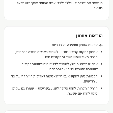
הנתונים ניתנים למידע כללי בלבד ואינם מהווים ייעוץ תזונתי או
רפואי.
הוראות אחסון
🧊 הוראות אחסון ושמירה על הטריות
אחסון במקום קריר ויבש: יש לשמור באריזה סגורה הרמטית,
הרחק מאור שמש ישיר וממקורות חום.
אחרי פתיחה: מומלץ להעביר לכלי אטום ולשמור בקירור
לשמירה מיטבית על הטעם והמרקם.
הקפאה: ניתן להקפיא באריזה אטומה לאריכות חיי מדף של עד
6 חודשים.
הרחקה מלחות: לחות עלולה לפגוע בפריכות – שמרו עם שקיק
סופג לחות אם אפשר.