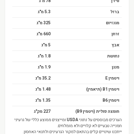
סידן
78 מ"ג
ברזל
5.3 מ"ג
מגנזיום
325 מ"ג
זרחן
660 מ"ג
אבץ
5 מ"ג
נחושת
1.8 מ"ג
מנגן
1.9 מ"ג
ויטמין E
35.2 מ"ג
ויטמין B1 (תיאמין)
1.48 מ"ג
ויטמין B6
1.35 מ"ג
חומצה פולית (ויטמין B9)
227 מק"ג
הערכים מבוססים על נתוני
USDA
ומייצגים ממוצע כללי של גרעיני
חמנייה טבעיים לא קלויים ולא מומלחים.
ייתכנו שינויים קלים בהתאם למקור הגרעינים ולתנאי האחסון.