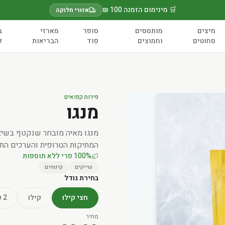
🛒 מינימום הזמנה 100 ₪
אזורי חלוקה
מיצים
מותססים
סופר
מארזי
ב
סחוטים
וחמוצים
פוד
הבריאות
ל
פירות קפואים
מנגו
מנגו מאיה מובחר שנקטף בשיא
המתיקות הטרופית והערכים התזונתיים. %
100% פרי ללא תוספות
שייקים
קינוחים
בחירת גודל
חצי קילו
קילו
2 קילו
מחיר