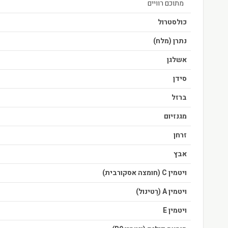
מתוכם רוויים
כולסטרול
נתרן (מלח)
אשלגן
סידן
ברזל
מגנזיום
זרחן
אבץ
ויטמין C (חומצה אסקורבית)
ויטמין A (רֶטינול)
ויטמין E