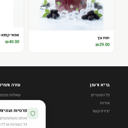
אסאי קפוא (400 גר')
תות עץ
₪
40.00
₪
29.00
בריא ורענן
עזרה ותמיכ
כל המוצרים
שאלות נפוצו
אודות
אזורי חלוקה
פרטיות ועוגיות
יצירת קשר
e@bariv.co.il
אנחנו משתמשים ב
50-3735357
כל העוגיות או לדח