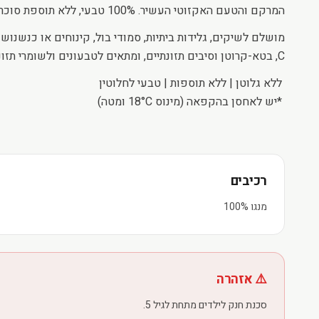
המרקם והטעם האקזוטי העשיר. 100% טבעי, ללא תוספת סוכר, משמרים או צבעי מאכל.
מושלם לשיקים, גלידות ביתיות, סמודי בול, קינוחים או כנשנוש 
C, בטא-קרוטן וסיבים תזונתיים, ומתאים לטבעונים ולשומרי תזונה בריאה.
ללא גלוטן | ללא תוספות | טבעי לחלוטין
*יש לאחסן בהקפאה (מינוס 18°C ​​ומטה)
רכיבים
מנגו 100%
⚠️ אזהרה
סכנת חנק לילדים מתחת לגיל 5.