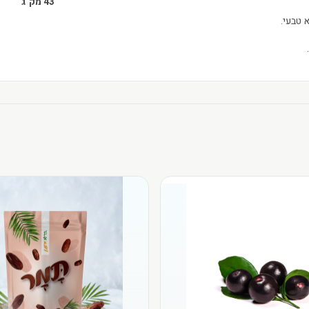
43 מק"ג
 טבעי.