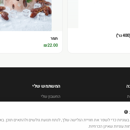
תמר
₪
22.00
ה
המשתמש שלי
ת
החשבון שלי
ההזמנות שלי
 🍪
offic
עוגיות כדי לשפר את חוויית הגלישה שלך, לנתח תנועת גולשים ולהתאים תוכן. 
WhatsApp · 0
ות עוגיות שאינן הכרחיות.