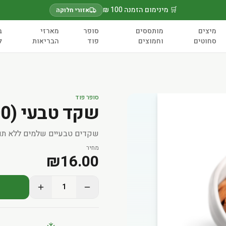
🛒 מינימום הזמנה 100 ₪
אזורי חלוקה
מיצים
מותססים
סופר
מארזי
ב
סחוטים
וחמוצים
פוד
הבריאות
ל
סופר פוד
שקד טבעי (100 גר')
שקדים טבעיים שלמים ללא תו
מחיר
₪
16.00
1