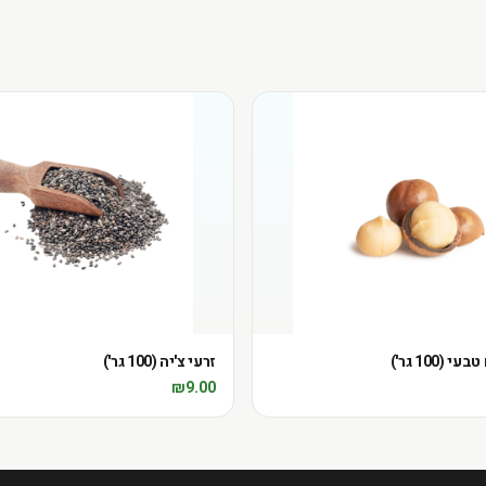
(100 גר')
זרעי צ'יה (100 גר')
₪
9.00