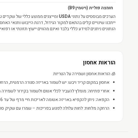
חומצה פולית (ויטמין B9)
הערכים מבוססים על נתוני
USDA
ומייצגים ממוצע כללי של שקדים טב
ייתכנו שינויים קלים בהתאם למקור הגידול, דרגת הייבוש ותנאי האחסו
הנתונים ניתנים למידע כללי בלבד ואינם מהווים ייעוץ תזונתי או רפואי.
הוראות אחסון
🧊 הוראות אחסון ושמירה על הטריות
אחסון במקום קריר ויבש: יש לשמור באריזה סגורה הרמטית, הרח
אחרי פתיחה: מומלץ להעביר לכלי אטום ולשמור בקירור לשמירה 
הקפאה: ניתן להקפיא באריזה אטומה לאריכות חיי מדף של עד 6 חודשים.
הרחקה מלחות: לחות עלולה לפגוע בפריכות – שמרו עם שקיק סו