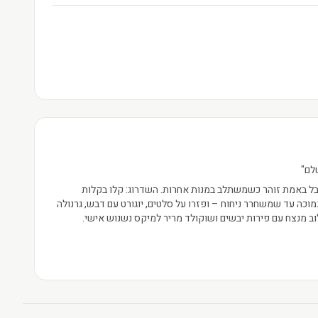
לם"
אבל באמת זוהר כשמשתלב במנות אחרות. השדרוג: קלו בקלות
כה עד שמשחרר ניחוח – ופזרו על סלטים, יוגורט עם דבש, גרנולה
וב מנצח עם פירות יבשים ושוקולד מריר למיקס נשנוש אישי.