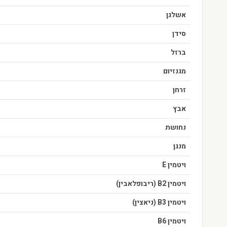
אשלגן
סידן
ברזל
מגנזיום
זרחן
אבץ
נחושת
מנגן
ויטמין E
ויטמין B2 (ריבופלאבין)
ויטמין B3 (ניאצין)
ויטמין B6