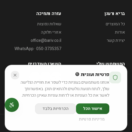
בריא ורענן
עזרה ותמיכה
כל המוצרים
שאלות נפוצות
אודות
אזורי חלוקה
יצירת קשר
office@bariv.co.il
WhatsApp · 050-3735357
המשתמש שלי
השארו מעודכנים
פרטיות ועוגיות 🍪
החשבון שלי
דוכן שייקים לאירועי קיץ
אנחנו משתמשים בעוגיות כדי לשפר את חוויית הגלישה
ההזמנות שלי
רוצה הצעה לאירוע?
שלך, לנתח תנועת גולשים ולהתאים תוכן. באפשרותך
לאשר את כל העוגיות או לדחות עוגיות שאינן הכרחיות.
לפרטים והצעת מחיר
אישור הכל
הכרחיות בלבד
מדיניות פרטיות
©
2026
בריא ורענן. כל הזכויות שמורות.
תנאי שימוש ומדיניות פרטיות
תקנון הזמנות
הצהרת נגישות