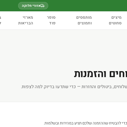
🛒 מינימום הזמנה 100 ₪
אזורי חלוקה
מיצים
מותססים
סופר
מארזי
ב
סחוטים
וחמוצים
פוד
הבריאות
ל
חים והזמנות
שלוחים, ביטולים והחזרות — כדי שתדעו בדיוק למה לצפות.
כדי להבטיח שההזמנה שלכם תגיע במהירות ובשלמות.