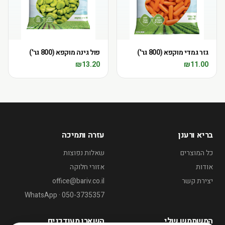
גזר גמדי מוקפא (800 גר')
פול גינה מוקפא (800 גר')
₪
13.20
₪
11.00
בריא ורענן
עזרה ותמיכה
כל המוצרים
שאלות נפוצות
אודות
אזורי חלוקה
יצירת קשר
office@bariv.co.il
WhatsApp · 050-3735357
המשתמש שלי
השארו מעודכנים