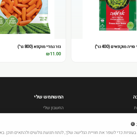
ה מוקפאים (400 גר')
גזר גמדי מוקפא (800 גר')
₪
11.00
ה
המשתמש שלי
ת
החשבון שלי
ההזמנות שלי
 🍪
offic
עוגיות כדי לשפר את חוויית הגלישה שלך, לנתח תנועת גולשים ולהתאים תוכן. 
WhatsApp · 0