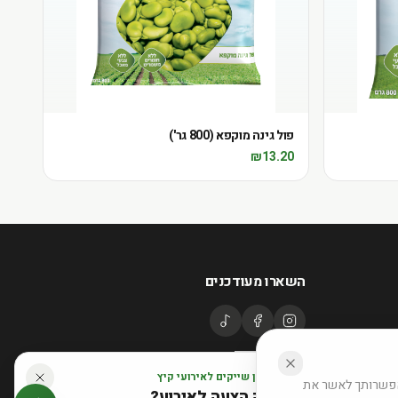
פול גינה מוקפא (800 גר')
₪
13.20
השארו מעודכנים
דוכן שייקים לאירועי קיץ
באפשרותך לאשר את
רוצה הצעה לאירוע?