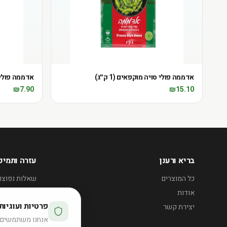
אדממה פולי סויה מוקפאים (1 ק״ג)
אדממה פולי סוי
₪
7.90
₪
15.10
בריא ורענן
עזרה ותמיכ
כל המוצרים
שאלות נפוצו
אודות
אזורי חלוקה
פרטיות ועוגיות
יצירת קשר
e@bariv.co.il
אנחנו משתמשים ב
50-3735357