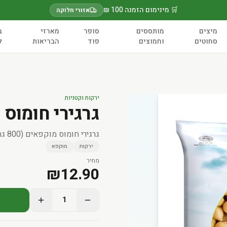
🛒 מינימום הזמנה 100 ₪
אזורי חלוקה
מיצים
מותססים
סופר
מארזי
ב
סחוטים
וחמוצים
פוד
הבריאות
ל
ירקות וקטניות
גרגירי חומוס מוקפ
גרגירי חומוס מוקפאים (800 גר')
ירקות
מוקפא
מחיר
₪
12.90
1