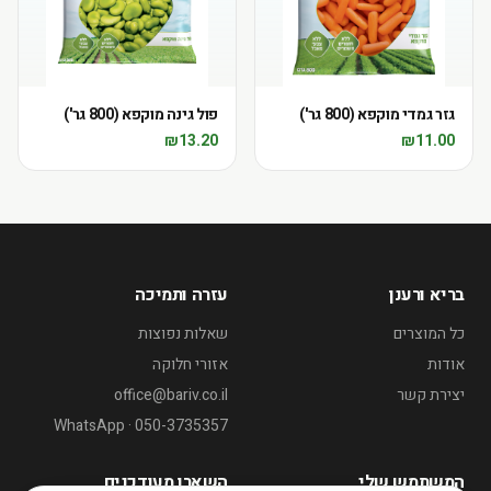
גזר גמדי מוקפא (800 גר')
פול גינה מוקפא (800 גר')
₪
13.20
₪
11.00
בריא ורענן
עזרה ותמיכה
כל המוצרים
שאלות נפוצות
אודות
אזורי חלוקה
יצירת קשר
office@bariv.co.il
WhatsApp · 050-3735357
המשתמש שלי
השארו מעודכנים