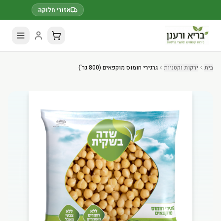
🛒 מינימום הזמנה 100 ₪
אזורי חלוקה
בית
ירקות וקטניות
גרגירי חומוס מוקפאים (800 גר')