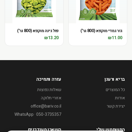
גזר גמדי מוקפא (800 גר')
פול גינה מוקפא (800 גר')
₪
13.20
₪
11.00
בריא ורענן
עזרה ותמיכה
כל המוצרים
שאלות נפוצות
אודות
אזורי חלוקה
יצירת קשר
office@bariv.co.il
WhatsApp · 050-3735357
המשתמש שלי
השארו מעודכנים